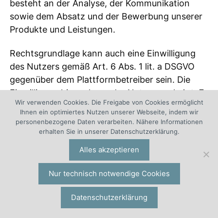
besteht an der Analyse, der Kommunikation
sowie dem Absatz und der Bewerbung unserer
Produkte und Leistungen.
Rechtsgrundlage kann auch eine Einwilligung
des Nutzers gemäß Art. 6 Abs. 1 lit. a DSGVO
gegenüber dem Plattformbetreiber sein. Die
Einwilligung hierzu kann der Nutzer nach Art. 7
Wir verwenden Cookies. Die Freigabe von Cookies ermöglicht
Abs. 3 DSGVO jederzeit durch eine Mitteilung an
Ihnen ein optimiertes Nutzen unserer Webseite, indem wir
den Plattformbetreiber für die Zukunft
personenbezogene Daten verarbeiten. Nähere Informationen
widerrufen.
erhalten Sie in unserer Datenschutzerklärung.
Alles akzeptieren
Bei dem Aufruf unseres Onlineauftritts auf der
Plattform Instagram werden von der Facebook
Nur technisch notwendige Cookies
Ireland Ltd. als Betreiberin der Plattform in der
EU Daten des Nutzers (z.B. persönliche
Datenschutzerklärung
Informationen, IP-Adresse etc.) verarbeitet.