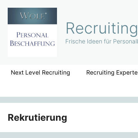
Zum
Inhalt
springen
Recruitin
Frische Ideen für Persona
Next Level Recruiting
Recruiting Expert
Rekrutierung