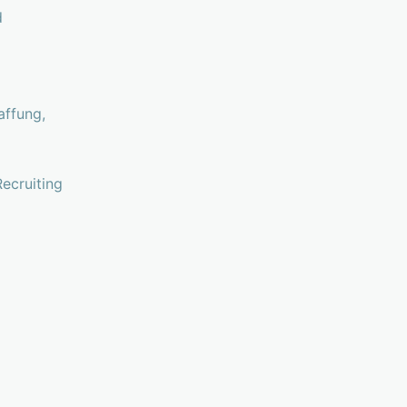
d
ffung,
ecruiting